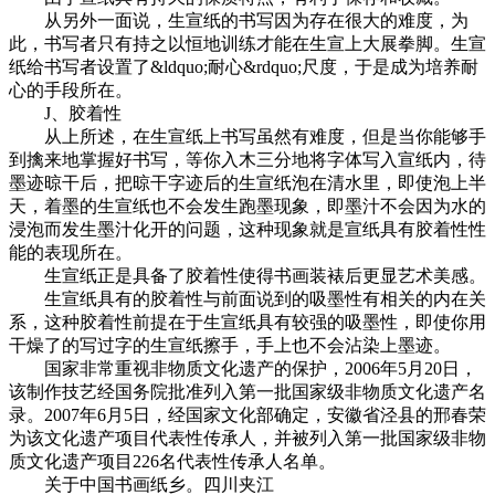
从另外一面说，生宣纸的书写因为存在很大的难度，为
此，书写者只有持之以恒地训练才能在生宣上大展拳脚。生宣
纸给书写者设置了&ldquo;耐心&rdquo;尺度，于是成为培养耐
心的手段所在。
J、胶着性
从上所述，在生宣纸上书写虽然有难度，但是当你能够手
到擒来地掌握好书写，等你入木三分地将字体写入宣纸内，待
墨迹晾干后，把晾干字迹后的生宣纸泡在清水里，即使泡上半
天，着墨的生宣纸也不会发生跑墨现象，即墨汁不会因为水的
浸泡而发生墨汁化开的问题，这种现象就是宣纸具有胶着性性
能的表现所在。
生宣纸正是具备了胶着性使得书画装裱后更显艺术美感。
生宣纸具有的胶着性与前面说到的吸墨性有相关的内在关
系，这种胶着性前提在于生宣纸具有较强的吸墨性，即使你用
干燥了的写过字的生宣纸擦手，手上也不会沾染上墨迹。
国家非常重视非物质文化遗产的保护，2006年5月20日，
该制作技艺经国务院批准列入第一批国家级非物质文化遗产名
录。2007年6月5日，经国家文化部确定，安徽省泾县的邢春荣
为该文化遗产项目代表性传承人，并被列入第一批国家级非物
质文化遗产项目226名代表性传承人名单。
关于中国书画纸乡。四川夹江