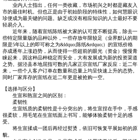
业内人士指出，任何一类收藏，市场初兴之时都是藏友入
市的最佳时机。但也正是由于初始阶段的特殊性，如何慧眼识
珍便成为最关键的问题。缺乏或没有相应知识的人士最好不要
轻易介入。
近年来，随着宣纸陈纸被大家的认可度不断提高，除去一
些特定限量版的品种以外，一些存放年限较足（业界默认的期
限是5年以上的即可称之为&ldquo;陈纸&rdquo;）的宣纸价格
亦成逐年上涨趋势，从而使得一些超前的眼光（资金）慢慢青
睐起来，因这种品种稳定而安全，大有发展成为新的投资渠道
之势。据泾县本地屈指可数的几家正宗宣纸厂家反应：近二年
来，一些个人客户订单在数量和总量上均呈快速上升的态势。
同时厂家库存的宣纸在近二年更是被抢购一空。
【选择与区分】
生宣和熟宣之间的区别：
柔韧性
生宣纸质的柔韧性是十分突出的，将生宣捏在手中，手感
很柔软，用毛笔在生宣纸面上书写，能够体验柔韧十足的感
受。
将生宣揉成一团后再经过熨烫，依旧可恢复平展如初的原
貌。