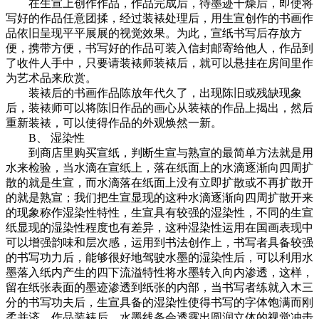
在生宣上创作作品，作品完成后，待墨迹干燥后，即使将
写好的作品任意团揉，经过装裱处理后，用生宣创作的书画作
品依旧呈现平平展展的视觉效果。为此，宣纸书写后存放方
便，携带方便，书写好的作品可装入信封邮寄给他人，作品到
了收件人手中，只要请装裱师装裱后，就可以悬挂在房间里作
为艺术品来欣赏。
装裱后的书画作品陈放年代久了，出现陈旧或残缺现象
后，装裱师可以将陈旧作品的画心从装裱的作品上揭出，然后
重新装裱，可以使得作品的外观焕然一新。
B、 湿染性
到商店里购买宣纸，判断生宣与熟宣的最简单方法就是用
水来检验，当水滴在宣纸上，落在纸面上的水滴逐渐向四周扩
散的就是生宣，而水滴落在纸面上没有立即扩散或不再扩散开
的就是熟宣；我们把生宣显现的这种水滴逐渐向四周扩散开来
的现象称作湿染性特性，生宣具有较强的湿染性，不同的生宣
纸显现的湿染性程度也有差异，这种湿染性运用在国画表现中
可以增强韵味和层次感，运用到书法创作上，书写者具备较强
的书写功力后，能够很好地驾驶水墨的湿染性后，可以利用水
墨落入纸内产生的四下流溢特性将水墨转入向内渗透，这样，
留在纸张表面的墨迹渗透到纸张的内部，当书写者练就入木三
分的书写功夫后，生宣具备的湿染性使得书写的字体饱满而刚
柔并济，作品装裱后，水墨线条会透露出圆润立体的视觉冲击