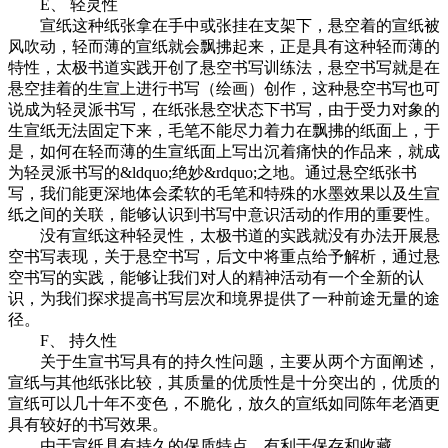
E、 轻灵性
宣纸这种纸张拿在手中或张挂在支架下，悬空着的宣纸被
风吹动，轻而薄的宣纸就会飘拂起来，正是具有这种轻而薄的
特性，太极书道实践开创了悬空书写训练法，悬空书写就是在
悬空挂着的生宣上进行书写（绘画）创作，这种悬空书写也可
说成为轻灵派书写，在纸张悬空状态下书写，由于受力对象的
生宣纸无法固定下来，毛笔不能尽力着力在飘拂的纸面上，于
是，如何在轻而薄的生宣纸面上写出沉着痛快的作品来，就成
为轻灵派书写的&ldquo;绝妙&rdquo;之地。通过悬空纸张书
写，我们能更深地体会柔软的毛笔和特殊的水墨效果以及生宣
纸之间的关联，能够认识到书写中意识活动的作用的重要性。
没有宣纸这种轻灵性，太极书道的实践就没有办法开展悬
空书写表现，关于悬空书写，后文中将重点给予解析，通过悬
空书写的实践，能够让我们对人的精神活动有一个全新的认
识，为我们探求提高书写层次和境界提供了一种前途无量的途
径。
F、 持久性
关于生宣书写具有的持久性问题，主要从两个方面阐述，
宣纸与其他纸张比较，其质量的优质性是十分突出的，优质的
宣纸可以几十年不变色，不脆化，放久的宣纸如同陈年老酒更
具有较好的书写效果。
由于宣纸具有持久的保质特点，有利于保存和收藏。