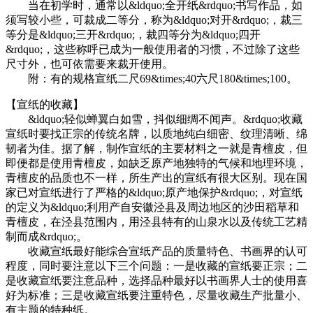
当在初学时，通常以&ldquo;全开纸&rdquo;书写作品，如
须写较小些，可裁成二等分，称为&ldquo;对开&rdquo;，裁三
等分是&ldquo;三开&rdquo;，裁四等分为&ldquo;四开
&rdquo;，这些称呼已成为一般使用者的习惯，不过除了这些
尺寸外，也可依需要来裁开使用。
附：有的规格宣纸二尺69&times;40六尺180&times;100。
【宣纸的收藏】
&ldquo;轻似蝉翼白如雪，抖似细绸不闻声。&rdquo;收藏
宣纸时要找正宗的传统名牌，以质地纯白细密、纹理清晰、绵
韧者为佳。据了解，制作宣纸的主要材料之一就是青檀皮，但
即便都是使用青檀皮，如缺乏原产地独特的气候和地理环境，
青檀皮的品质也不一样，所生产出的宣纸有很大区别。现在国
家已对宣纸进行了严格的&ldquo;原产地保护&rdquo;，对宣纸
的定义为&ldquo;利用产自安徽泾县及周边地区的沙田稻草和
青檀皮，在泾县范围内，用泾县特有的山泉水以及传统工艺精
制而成&rdquo;。
收藏宣纸最好能综合宣纸产品的质量特色、书画界的认可
程度，同时要注意以下三个问题：一是收藏的宣纸要正宗；二
是收藏宣纸要注意品种，选择品种最好以书画界人士的使用喜
好为标准；三是收藏宣纸要注重特色，尽量收藏生产批量小、
有主题的特种纸。