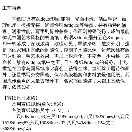
工艺特色
宣纸[1]具有&ldquo;韧而能润、光而不滑、洁白稠密、纹
理纯净、搓折无损、润墨性强&rdquo;等特点，并有独特的渗
透、润滑性能。写字则骨神兼备，作画则神采飞扬，成为最能
体现中国艺术风格的书画纸，所谓&ldquo;墨分五色&rdquo;，
即一笔落成，深浅浓淡，纹理可见，墨韵清晰，层次分明，这
是书画家利用宣纸的润墨性，控制了水墨比例，运笔疾徐有致
而达到的一种艺术效果。再加上耐老化、不变色、少虫蛀、寿
命长，故有&ldquo;纸中之王、千年寿纸&rdquo;的誉称。十九
世纪在巴拿马国际纸张比赛会上获得金牌。宣纸除了题诗作画
外，还是书写外交照会、保存高级档案和史料的最佳用纸。我
国流传至今的大量古籍珍本、名家书画墨迹，大都用宣纸保
存，依然如初。
【宣纸尺寸规格】
常用宣纸规格(单位:厘米)
各类宣纸规格尺寸（CM）：
二尺69&times;33;三尺100&times;69;四尺138&times;69;五尺
152&times;85;六尺180&times;97;八尺240&times;124;丈二
368&times;145.