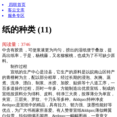
四联首页
客云文库
服务专区
纸的种类 (11)
阅读量：
3746
中含有胶质 ，可使浆液更为均匀，捞出的湿纸便于叠放，提
高出纸率，于是，杨桃藤，又名猕猴桃，也成为了不可缺少原
料。
制作过程
宣纸的生产中心是泾县，它生产的原料是以皖南山区特产
的青檀树为主，配以部分稻草，经过长期的浸泡、灰腌、蒸
煮、洗净、漂白、制浆、水捞、加胶、贴烘等十八道工序，一
百多道操作过程，历时一年多，方能制造出优质宣纸，制成的
宣纸按原料分为绵料、皮料、特净三大类，按厚薄分为单宣，
夹宣、三层夹、罗纹、十刀头等多种。&ldquo;特种净皮
&rdquo;是宣纸中的精品，具有拉力、韧力强、泼墨性能好等
优点，为广大书画家所喜爱。有人赞誉宣纸&ldquo;薄似蝉翼
白似雪，抖似细绸不闻声。&rdquo;一幅幅图画，一章章文