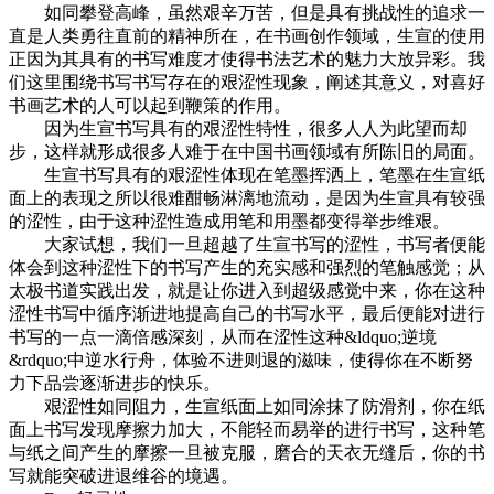
如同攀登高峰，虽然艰辛万苦，但是具有挑战性的追求一
直是人类勇往直前的精神所在，在书画创作领域，生宣的使用
正因为其具有的书写难度才使得书法艺术的魅力大放异彩。我
们这里围绕书写书写存在的艰涩性现象，阐述其意义，对喜好
书画艺术的人可以起到鞭策的作用。
因为生宣书写具有的艰涩性特性，很多人人为此望而却
步，这样就形成很多人难于在中国书画领域有所陈旧的局面。
生宣书写具有的艰涩性体现在笔墨挥洒上，笔墨在生宣纸
面上的表现之所以很难酣畅淋漓地流动，是因为生宣具有较强
的涩性，由于这种涩性造成用笔和用墨都变得举步维艰。
大家试想，我们一旦超越了生宣书写的涩性，书写者便能
体会到这种涩性下的书写产生的充实感和强烈的笔触感觉；从
太极书道实践出发，就是让你进入到超级感觉中来，你在这种
涩性书写中循序渐进地提高自己的书写水平，最后便能对进行
书写的一点一滴倍感深刻，从而在涩性这种&ldquo;逆境
&rdquo;中逆水行舟，体验不进则退的滋味，使得你在不断努
力下品尝逐渐进步的快乐。
艰涩性如同阻力，生宣纸面上如同涂抹了防滑剂，你在纸
面上书写发现摩擦力加大，不能轻而易举的进行书写，这种笔
与纸之间产生的摩擦一旦被克服，磨合的天衣无缝后，你的书
写就能突破进退维谷的境遇。