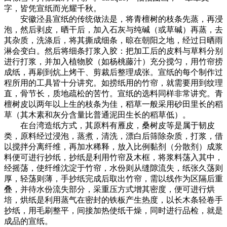
字，皆凭宣纸而光耀千秋。
安徽泾县宣纸的传统做法是，将青檀树的枝条先蒸，再浸
泡，然后剥皮，晒干后，加入石灰与纯碱（或草碱）再蒸，去
其杂质，洗涤后，将其撕成细条，晾在朝阳之地，经过日晒雨
淋会变白。然后将细条打浆入胶：把加工后的皮料与草料分别
进行打浆，并加入植物胶（如杨桃藤汁）充分搅匀，用竹帘捞
成纸，再刷到炕上烤干、剪裁后整理成张。宣纸的每个制作过
程所用的工具皆十分讲究。如捞纸用的竹帘，就需要用到纹理
直，骨节长，质地疏松的苦竹。宣纸的选料同样非常讲究。青
檀树皮以两年以上生的枝条为佳，稻草一般采用砂田里长的稻
草（其木素和灰分含量比普通泥田生长的稻草低）。
在台湾造纸方式，其原料有雁皮，桑树皮等是属于韧皮
类，原料经过浸泡，蒸煮，清洗，漂白后筛除杂质，打浆，借
以搅拌分离纤维，再加水稀释，放入比例黏剂（分散剂）成浆
料便可进行抄纸，抄纸是利用竹帘及木框，将浆料荡入其中，
经摇荡，使纤维沈淀于竹帘，水份则从缝隙流失，纸张久荡则
厚，轻荡则薄，手抄纸完成后取出竹帘，需以线作为区隔后重
叠，并待水份流失部分，采重压方式增其密度，便可进行烘
培，烘纸是利用蒸气在密封的铁板产生热度，以长木条轻卷手
抄纸，用毛刷整平，间接加热使纸干燥，同时进行品检，就是
成品的宣纸。