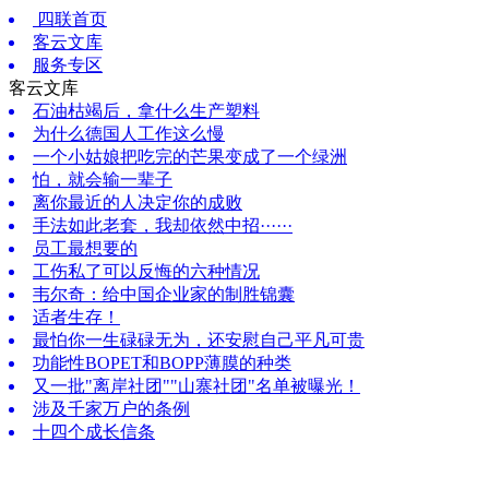
四联首页
客云文库
服务专区
客云文库
石油枯竭后，拿什么生产塑料
为什么德国人工作这么慢
一个小姑娘把吃完的芒果变成了一个绿洲
怕，就会输一辈子
离你最近的人决定你的成败
手法如此老套，我却依然中招······
员工最想要的
工伤私了可以反悔的六种情况
韦尔奇：给中国企业家的制胜锦囊
适者生存！
最怕你一生碌碌无为，还安慰自己平凡可贵
功能性BOPET和BOPP薄膜的种类
又一批"离岸社团""山寨社团"名单被曝光！
涉及千家万户的条例
十四个成长信条