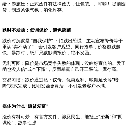
给下游施压：正式函件有法律效力，让包装厂、印刷厂提前囤
货，制造紧张气氛，消化库存。
跌时不发函：低调保价，避免踩踏
跌价时沉默是 "自我保护" ：怕跌出恐慌：主动宣布降价等于
承认"卖不动了"，会引发客户观望、同行抢单，价格越跌越
快。暴跌时，纸厂只默默调报价，绝不发函。
无利可图：降价是市场竞争失败的体现，没啥好宣传的。发了
函也没人信"成本下降"，反而暴露自己开工率低、库存高。
交易习惯：跌价通过私下议价、优惠返利、账期延长等"暗
降"方式完成，比明发函更灵活，不引发老客户不满。
媒体为什么"嫌贫爱富"
涨价有料可炒：有官方文件、涉及民生、能扯上"垄断"和"阴
谋论"，故事性强