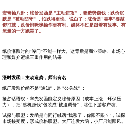
安青袖八卦：涨价发函是 "主动进攻" ，要造势赚钱；跌价沉
默是 "被动防守" ，怕跌得更快。说白了：涨价是"喜事"要敲
锣打鼓，跌价悄咪咪操作更有利。媒体不过是跟着有故事、有
流量的一方跑罢了。
纸价涨跌时的"嗓门"不能一样大。这背后是商业策略、市场心
理和媒介逻辑三重作用的结果：
涨时发函：主动造势，师出有名
纸厂发涨价函不是"通知"，是 "公关战" ：
抢占话语权：率先发函能定义涨价原因（成本上涨、环保压
力），把"趁机赚钱"包装成"被迫调价"，堵住下游客户嘴。
试探与联盟：发函是向同行喊话"我涨了，你跟不跟？"，试探
市场接受度，形成价格联盟。大厂连发六函，小厂只能跟风。