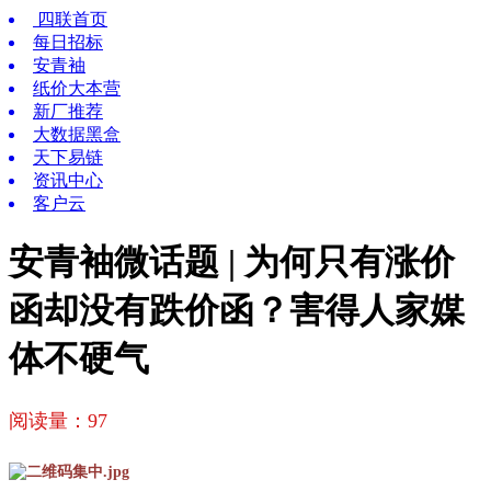
四联首页
每日招标
安青袖
纸价大本营
新厂推荐
大数据黑盒
天下易链
资讯中心
客户云
安青袖微话题 | 为何只有涨价
函却没有跌价函？害得人家媒
体不硬气
阅读量：
97