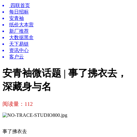
四联首页
每日招标
安青袖
纸价大本营
新厂推荐
大数据黑盒
天下易链
资讯中心
客户云
安青袖微话题 | 事了拂衣去，
深藏身与名
阅读量：
112
事了拂衣去