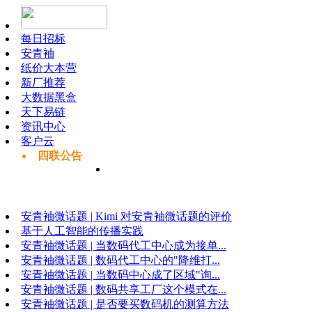
每日招标
安青袖
纸价大本营
新厂推荐
大数据黑盒
天下易链
资讯中心
客户云
四联公告
安青袖微话题 | Kimi 对安青袖微话题的评价
基于人工智能的传播实践
安青袖微话题 | 当数码代工中心成为接单...
安青袖微话题 | 数码代工中心的"降维打...
安青袖微话题 | 当数码中心成了区域"询...
安青袖微话题 | 数码共享工厂这个模式在...
安青袖微话题 | 是否要买数码机的测算方法