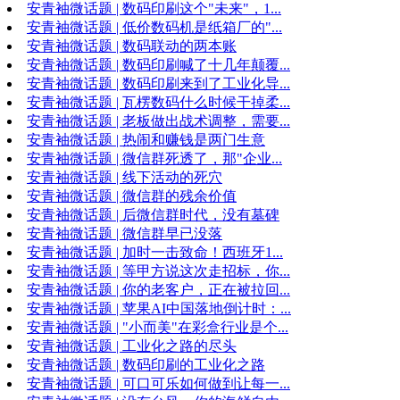
安青袖微话题 | 数码印刷这个"未来"，1...
安青袖微话题 | 低价数码机是纸箱厂的"...
安青袖微话题 | 数码联动的两本账
安青袖微话题 | 数码印刷喊了十几年颠覆...
安青袖微话题 | 数码印刷来到了工业化导...
安青袖微话题 | 瓦楞数码什么时候干掉柔...
安青袖微话题 | 老板做出战术调整，需要...
安青袖微话题 | 热闹和赚钱是两门生意
安青袖微话题 | 微信群死透了，那"企业...
安青袖微话题 | 线下活动的死穴
安青袖微话题 | 微信群的残余价值
安青袖微话题 | 后微信群时代，没有墓碑
安青袖微话题 | 微信群早已没落
安青袖微话题 | 加时一击致命！西班牙1...
安青袖微话题 | 等甲方说这次走招标，你...
安青袖微话题 | 你的老客户，正在被拉回...
安青袖微话题 | 苹果AI中国落地倒计时：...
安青袖微话题 | "小而美"在彩盒行业是个...
安青袖微话题 | 工业化之路的尽头
安青袖微话题 | 数码印刷的工业化之路
安青袖微话题 | 可口可乐如何做到让每一...