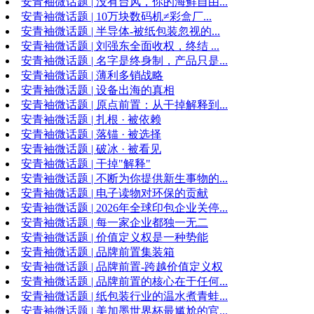
安青袖微话题 | 没有台风，你的海鲜自由...
安青袖微话题 | 10万块数码机≠彩盒厂...
安青袖微话题 | 半导体-被纸包装忽视的...
安青袖微话题 | 刘强东全面收权，终结 ...
安青袖微话题 | 名字是终身制，产品只是...
安青袖微话题 | 薄利多销战略
安青袖微话题 | 设备出海的真相
安青袖微话题 | 原点前置：从干掉解释到...
安青袖微话题 | 扎根 · 被依赖
安青袖微话题 | 落锚 · 被选择
安青袖微话题 | 破冰 · 被看见
安青袖微话题 | 干掉"解释"
安青袖微话题 | 不断为你提供新生事物的...
安青袖微话题 | 电子读物对环保的贡献
安青袖微话题 | 2026年全球印包企业关停...
安青袖微话题 | 每一家企业都独一无二
安青袖微话题 | 价值定义权是一种势能
安青袖微话题 | 品牌前置集装箱
安青袖微话题 | 品牌前置-跨越价值定义权
安青袖微话题 | 品牌前置的核心在于任何...
安青袖微话题 | 纸包装行业的温水煮青蛙...
安青袖微话题 | 美加墨世界杯最尴尬的官...