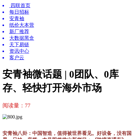
四联首页
每日招标
安青袖
纸价大本营
新厂推荐
大数据黑盒
天下易链
资讯中心
客户云
安青袖微话题 | 0团队、0库
存、轻快打开海外市场
阅读量：
77
安青袖八卦：中国智造，值得被世界看见。好设备，没有国