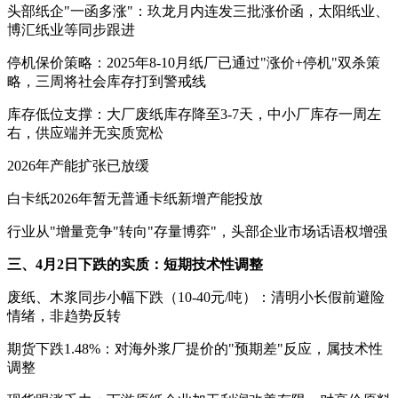
头部纸企"一函多涨"：玖龙月内连发三批涨价函，太阳纸业、
博汇纸业等同步跟进
停机保价策略：2025年8-10月纸厂已通过"涨价+停机"双杀策
略，三周将社会库存打到警戒线
库存低位支撑：大厂废纸库存降至3-7天，中小厂库存一周左
右，供应端并无实质宽松
2026年产能扩张已放缓
白卡纸2026年暂无普通卡纸新增产能投放
行业从"增量竞争"转向"存量博弈"，头部企业市场话语权增强
三、4月2日下跌的实质：短期技术性调整
废纸、木浆同步小幅下跌（10-40元/吨）：清明小长假前避险
情绪，非趋势反转
期货下跌1.48%：对海外浆厂提价的"预期差"反应，属技术性
调整