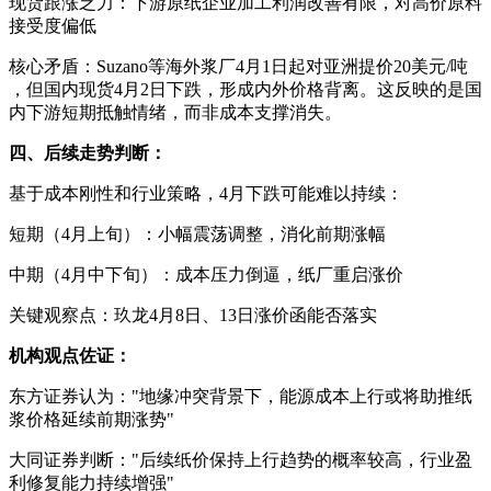
现货跟涨乏力：下游原纸企业加工利润改善有限，对高价原料
接受度偏低
核心矛盾：Suzano等海外浆厂4月1日起对亚洲提价20美元/吨
，但国内现货4月2日下跌，形成内外价格背离。这反映的是国
内下游短期抵触情绪，而非成本支撑消失。
四、后续走势判断：
基于成本刚性和行业策略，4月下跌可能难以持续：
短期（4月上旬）：小幅震荡调整，消化前期涨幅
中期（4月中下旬）：成本压力倒逼，纸厂重启涨价
关键观察点：玖龙4月8日、13日涨价函能否落实
机构观点佐证：
东方证券认为："地缘冲突背景下，能源成本上行或将助推纸
浆价格延续前期涨势"
大同证券判断："后续纸价保持上行趋势的概率较高，行业盈
利修复能力持续增强"