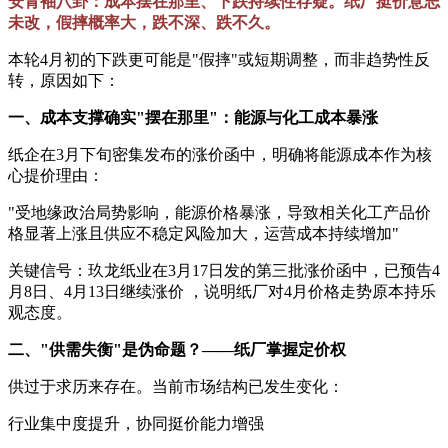
安青袖八卦：成本摆在那里、下跌持续性存疑。纸厂挺价意志
未改，假摔概率大，跌不深、跌不久。
本轮4月初的下跌更可能是"假摔"或短期调整，而非趋势性反
转，原因如下：
一、成本支撑确实"摆在那里"：能源与化工成本暴涨
纸企在3月下旬密集发布的涨价函中，明确将能源成本作为核
心提价理由：
"受地缘政治局势影响，能源价格暴涨，导致相关化工产品价
格显著上涨且供应不稳定风险加大，运营成本持续增加"
关键信号：玖龙纸业在3月17日发的第三批涨价函中，已预告4
月8日、4月13日继续涨价 ，说明纸厂对4月价格走势原本持乐
观态度。
二、"供需失衡"是伪命题？——纸厂掌握定价权
供过于求历来存在。当前市场结构已发生变化：
行业集中度提升，协同挺价能力增强