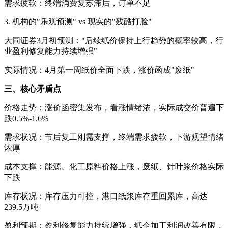
需求疲软：终端消费复苏滞后，订单不足
3. 机构的"乐观预测" vs 现实的"残酷打脸"
大同证券3月初预测："后续纸价保持上行趋势的概率较高，行
业盈利修复能力持续增强"
实际情况：4月第一周纸价全面下跌，涨价函成"废纸"
三、核心矛盾点
价格走势：涨价函密集发布，看涨情绪浓，实际成交价普遍下
跌0.5%-1.6%
需求状况：节后复工刚需支撑，终端需求疲软，下游观望情绪
浓厚
成本支撑：能源、化工原料价格上涨，废纸、针叶浆价格实际
下跌
库存状况：库存压力可控，港口纸浆库存重回累库，高达
239.5万吨
盈利预期：盈利修复能力持续增强，纸企加工利润改善有限，