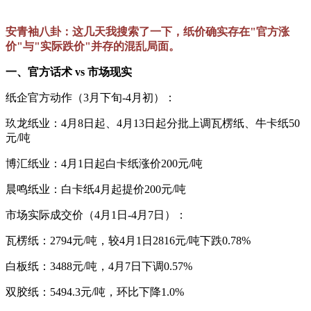
安青袖八卦：这几天我搜索了一下，纸价确实存在"官方涨
价"与"实际跌价"并存的混乱局面。
一、官方话术 vs 市场现实
纸企官方动作（3月下旬-4月初）：
玖龙纸业：4月8日起、4月13日起分批上调瓦楞纸、牛卡纸50
元/吨
博汇纸业：4月1日起白卡纸涨价200元/吨
晨鸣纸业：白卡纸4月起提价200元/吨
市场实际成交价（4月1日-4月7日）：
瓦楞纸：2794元/吨，较4月1日2816元/吨下跌0.78%
白板纸：3488元/吨，4月7日下调0.57%
双胶纸：5494.3元/吨，环比下降1.0%