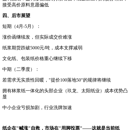
接受高价原料意愿偏低
四、后市展望
短期（4月-5月）：
涨价函继续发，但实际成交价难涨
纸浆期货跌破5000元/吨，成本支撑减弱
文化纸、包装纸价格重心继续下移
中期（二季度）：
若需求无实质性回暖，"提价100落地50"的规律将继续
拥有林浆纸一体化的头部企业（玖龙、太阳纸业）成本优势凸
显
中小企业亏损加剧，行业洗牌加速
纸企在"喊涨"自救，市场在"用脚投票"——这就是当前纸