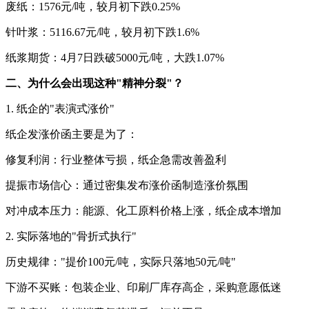
废纸：1576元/吨，较月初下跌0.25%
针叶浆：5116.67元/吨，较月初下跌1.6%
纸浆期货：4月7日跌破5000元/吨，大跌1.07%
二、为什么会出现这种"精神分裂"？
1. 纸企的"表演式涨价"
纸企发涨价函主要是为了：
修复利润：行业整体亏损，纸企急需改善盈利
提振市场信心：通过密集发布涨价函制造涨价氛围
对冲成本压力：能源、化工原料价格上涨，纸企成本增加
2. 实际落地的"骨折式执行"
历史规律："提价100元/吨，实际只落地50元/吨"
下游不买账：包装企业、印刷厂库存高企，采购意愿低迷