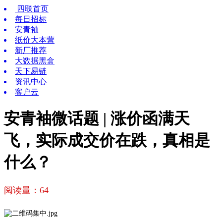
四联首页
每日招标
安青袖
纸价大本营
新厂推荐
大数据黑盒
天下易链
资讯中心
客户云
安青袖微话题 | 涨价函满天
飞，实际成交价在跌，真相是
什么？
阅读量：
64