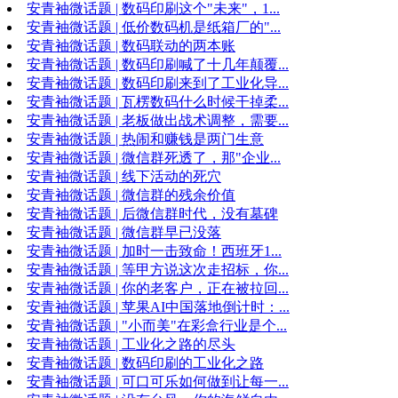
安青袖微话题 | 数码印刷这个"未来"，1...
安青袖微话题 | 低价数码机是纸箱厂的"...
安青袖微话题 | 数码联动的两本账
安青袖微话题 | 数码印刷喊了十几年颠覆...
安青袖微话题 | 数码印刷来到了工业化导...
安青袖微话题 | 瓦楞数码什么时候干掉柔...
安青袖微话题 | 老板做出战术调整，需要...
安青袖微话题 | 热闹和赚钱是两门生意
安青袖微话题 | 微信群死透了，那"企业...
安青袖微话题 | 线下活动的死穴
安青袖微话题 | 微信群的残余价值
安青袖微话题 | 后微信群时代，没有墓碑
安青袖微话题 | 微信群早已没落
安青袖微话题 | 加时一击致命！西班牙1...
安青袖微话题 | 等甲方说这次走招标，你...
安青袖微话题 | 你的老客户，正在被拉回...
安青袖微话题 | 苹果AI中国落地倒计时：...
安青袖微话题 | "小而美"在彩盒行业是个...
安青袖微话题 | 工业化之路的尽头
安青袖微话题 | 数码印刷的工业化之路
安青袖微话题 | 可口可乐如何做到让每一...