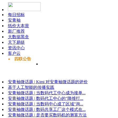
每日招标
安青袖
纸价大本营
新厂推荐
大数据黑盒
天下易链
资讯中心
客户云
四联公告
安青袖微话题 | Kimi 对安青袖微话题的评价
基于人工智能的传播实践
安青袖微话题 | 当数码代工中心成为接单...
安青袖微话题 | 数码代工中心的"降维打...
安青袖微话题 | 当数码中心成了区域"询...
安青袖微话题 | 数码共享工厂这个模式在...
安青袖微话题 | 是否要买数码机的测算方法