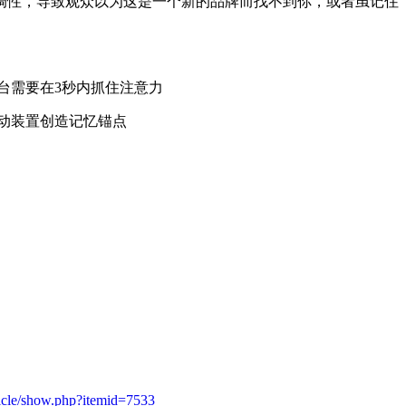
牌调性，导致观众以为这是一个新的品牌而找不到你，或者虽记住
台需要在3秒内抓住注意力
动装置创造记忆锚点
icle/show.php?itemid=7533