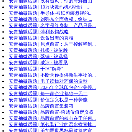
安青袖微话题 | 没有台风，你的海鲜自由...
安青袖微话题 | 10万块数码机≠彩盒厂...
安青袖微话题 | 半导体-被纸包装忽视的...
安青袖微话题 | 刘强东全面收权，终结 ...
安青袖微话题 | 名字是终身制，产品只是...
安青袖微话题 | 薄利多销战略
安青袖微话题 | 设备出海的真相
安青袖微话题 | 原点前置：从干掉解释到...
安青袖微话题 | 扎根 · 被依赖
安青袖微话题 | 落锚 · 被选择
安青袖微话题 | 破冰 · 被看见
安青袖微话题 | 干掉"解释"
安青袖微话题 | 不断为你提供新生事物的...
安青袖微话题 | 电子读物对环保的贡献
安青袖微话题 | 2026年全球印包企业关停...
安青袖微话题 | 每一家企业都独一无二
安青袖微话题 | 价值定义权是一种势能
安青袖微话题 | 品牌前置集装箱
安青袖微话题 | 品牌前置-跨越价值定义权
安青袖微话题 | 品牌前置的核心在于任何...
安青袖微话题 | 纸包装行业的温水煮青蛙...
安青袖微话题 | 美加墨世界杯最尴尬的官...