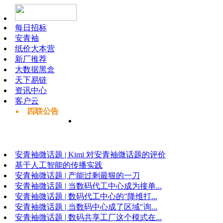
每日招标
安青袖
纸价大本营
新厂推荐
大数据黑盒
天下易链
资讯中心
客户云
四联公告
安青袖微话题 | Kimi 对安青袖微话题的评价
基于人工智能的传播实践
安青袖微话题 | 产能过剩最狠的一刀
安青袖微话题 | 当数码代工中心成为接单...
安青袖微话题 | 数码代工中心的"降维打...
安青袖微话题 | 当数码中心成了区域"询...
安青袖微话题 | 数码共享工厂这个模式在...