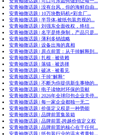
安青袖微话题 | 可口可乐如何做到让每一...
安青袖微话题 | 没有台风，你的海鲜自由...
安青袖微话题 | 10万块数码机≠彩盒厂...
安青袖微话题 | 半导体-被纸包装忽视的...
安青袖微话题 | 刘强东全面收权，终结 ...
安青袖微话题 | 名字是终身制，产品只是...
安青袖微话题 | 薄利多销战略
安青袖微话题 | 设备出海的真相
安青袖微话题 | 原点前置：从干掉解释到...
安青袖微话题 | 扎根 · 被依赖
安青袖微话题 | 落锚 · 被选择
安青袖微话题 | 破冰 · 被看见
安青袖微话题 | 干掉"解释"
安青袖微话题 | 不断为你提供新生事物的...
安青袖微话题 | 电子读物对环保的贡献
安青袖微话题 | 2026年全球印包企业关停...
安青袖微话题 | 每一家企业都独一无二
安青袖微话题 | 价值定义权是一种势能
安青袖微话题 | 品牌前置集装箱
安青袖微话题 | 品牌前置-跨越价值定义权
安青袖微话题 | 品牌前置的核心在于任何...
安青袖微话题 | 纸包装行业的温水煮青蛙...