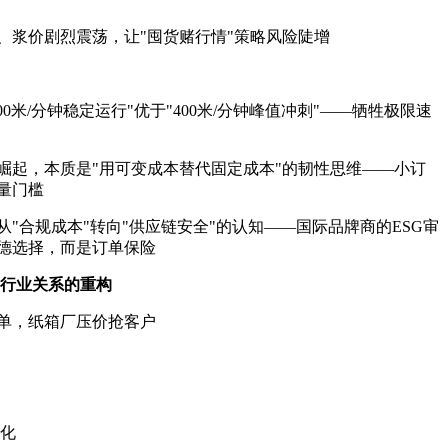
整、浆价剧烈震荡，让"囤货赌行情"策略风险陡增
0米/分钟稳定运行"优于"400米/分钟峰值冲刺"——牺牲极限速
崛起，本质是"用可变成本替代固定成本"的韧性思维——小订
量门槛
"合规成本"转向"供应链安全"的认知——国际品牌商的ESG审
德选择，而是订单保险
—行业关系的重构
单，纸箱厂压价抢客户
强化