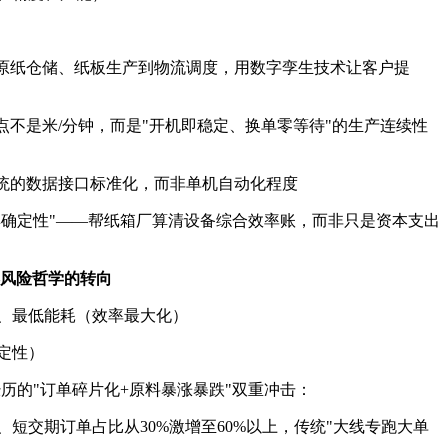
从原纸仓储、纸板生产到物流调度，用数字孪生技术让客户提
点不是米/分钟，而是"开机即稳定、换单零等待"的生产连续性
系统的数据接口标准化，而非单机自动化程度
卖确定性"——帮纸箱厂算清设备综合效率账，而非只是资本支出
—风险哲学的转向
、最低能耗（效率最大化）
定性）
业经历的"订单碎片化+原料暴涨暴跌"双重冲击：
短交期订单占比从30%激增至60%以上，传统"大线专跑大单