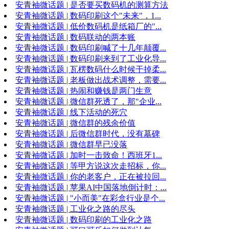
安青袖微话题 | 是否要买数码机的测算方法
安青袖微话题 | 数码印刷这个"未来"，1...
安青袖微话题 | 低价数码机是纸箱厂的"...
安青袖微话题 | 数码联动的两本账
安青袖微话题 | 数码印刷喊了十几年颠覆...
安青袖微话题 | 数码印刷来到了工业化导...
安青袖微话题 | 瓦楞数码什么时候干掉柔...
安青袖微话题 | 老板做出战术调整，需要...
安青袖微话题 | 热闹和赚钱是两门生意
安青袖微话题 | 微信群死透了，那"企业...
安青袖微话题 | 线下活动的死穴
安青袖微话题 | 微信群的残余价值
安青袖微话题 | 后微信群时代，没有墓碑
安青袖微话题 | 微信群早已没落
安青袖微话题 | 加时一击致命！西班牙1...
安青袖微话题 | 等甲方说这次走招标，你...
安青袖微话题 | 你的老客户，正在被拉回...
安青袖微话题 | 苹果AI中国落地倒计时：...
安青袖微话题 | "小而美"在彩盒行业是个...
安青袖微话题 | 工业化之路的尽头
安青袖微话题 | 数码印刷的工业化之路