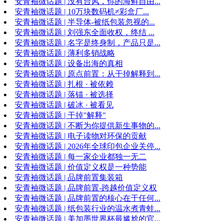
安青袖微话题 | 没有台风，你的海鲜自由...
安青袖微话题 | 10万块数码机≠彩盒厂...
安青袖微话题 | 半导体-被纸包装忽视的...
安青袖微话题 | 刘强东全面收权，终结 ...
安青袖微话题 | 名字是终身制，产品只是...
安青袖微话题 | 薄利多销战略
安青袖微话题 | 设备出海的真相
安青袖微话题 | 原点前置：从干掉解释到...
安青袖微话题 | 扎根 · 被依赖
安青袖微话题 | 落锚 · 被选择
安青袖微话题 | 破冰 · 被看见
安青袖微话题 | 干掉"解释"
安青袖微话题 | 不断为你提供新生事物的...
安青袖微话题 | 电子读物对环保的贡献
安青袖微话题 | 2026年全球印包企业关停...
安青袖微话题 | 每一家企业都独一无二
安青袖微话题 | 价值定义权是一种势能
安青袖微话题 | 品牌前置集装箱
安青袖微话题 | 品牌前置-跨越价值定义权
安青袖微话题 | 品牌前置的核心在于任何...
安青袖微话题 | 纸包装行业的温水煮青蛙...
安青袖微话题 | 美加墨世界杯最尴尬的官...