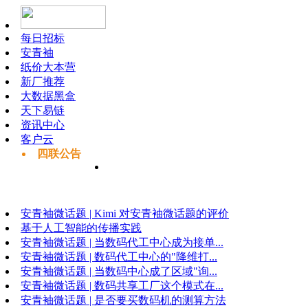
每日招标
安青袖
纸价大本营
新厂推荐
大数据黑盒
天下易链
资讯中心
客户云
四联公告
安青袖微话题 | Kimi 对安青袖微话题的评价
基于人工智能的传播实践
安青袖微话题 | 当数码代工中心成为接单...
安青袖微话题 | 数码代工中心的"降维打...
安青袖微话题 | 当数码中心成了区域"询...
安青袖微话题 | 数码共享工厂这个模式在...
安青袖微话题 | 是否要买数码机的测算方法