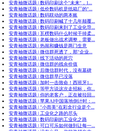
安青袖微话题 | 数码印刷这个"未来"，1...
安青袖微话题 | 低价数码机是纸箱厂的"...
安青袖微话题 | 数码联动的两本账
安青袖微话题 | 数码印刷喊了十几年颠覆...
安青袖微话题 | 数码印刷来到了工业化导...
安青袖微话题 | 瓦楞数码什么时候干掉柔...
安青袖微话题 | 老板做出战术调整，需要...
安青袖微话题 | 热闹和赚钱是两门生意
安青袖微话题 | 微信群死透了，那"企业...
安青袖微话题 | 线下活动的死穴
安青袖微话题 | 微信群的残余价值
安青袖微话题 | 后微信群时代，没有墓碑
安青袖微话题 | 微信群早已没落
安青袖微话题 | 加时一击致命！西班牙1...
安青袖微话题 | 等甲方说这次走招标，你...
安青袖微话题 | 你的老客户，正在被拉回...
安青袖微话题 | 苹果AI中国落地倒计时：...
安青袖微话题 | "小而美"在彩盒行业是个...
安青袖微话题 | 工业化之路的尽头
安青袖微话题 | 数码印刷的工业化之路
安青袖微话题 | 可口可乐如何做到让每一...