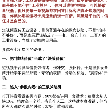
安青袖八卦：工业设备做短视频，最大的门槛不是拍摄技术，
而是能不能守住"工业尊严"。 你可以讲得很枯燥，可以播放
量很低，但只要每一条视频都在回答目标客户真正焦虑的问
题，你就比那些编段子搞流量的强一百倍。流量是平台的，信
任才是自己的。
短视频宣传工业设备，目前普遍存在的致命缺陷，不是"拍得
不够好"，而是底层逻辑搞反了——把一台几十万、上百万的
工业设备，当成了9块9的日用品。
具体有七个层面的硬伤：
一、把"情绪价值"当成了"决策价值"
短视频平台算法偏爱强情绪、强冲突、强反转。于是很多设备
商开始学消费品那套：夸张的表情、耸动的标题、"震惊体"开
场。
二、陷入"参数内卷"的三板斧陷阱
打开抖音看设备类内容，90%都在讲同一套话术：速度比别人
快10%、精度高一个丝、省几个人工。这些话本身没错，但当
所有人都这么说的时候，就等于谁都没说。