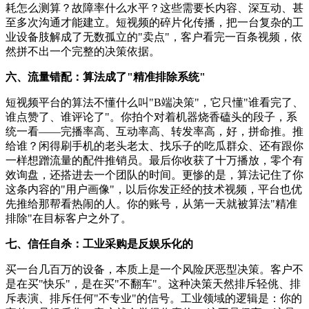
耗怎么测算？故障率什么水平？这些需要长内容、深互动、甚
至多次沟通才能建立。短视频的碎片化传播，把一台复杂的工
业设备肢解成了无数孤立的"卖点"，客户看完一百条视频，依
然拼不出一个完整的决策依据。
六、流量错配：算法成了"精准排除系统"
短视频平台的算法不懂什么叫"B端决策"，它只懂"谁看完了、
谁点赞了、谁评论了"。你拍个对着机器烧香磕头的段子，系
统一看——完播率高、互动率高、转发率高，好，拼命推。推
给谁？闲得刷手机的老头老太、找乐子的吃瓜群众、还有跟你
一样想蹭流量的配件推销员。最后你收获了十万播放，零个有
效询盘，还搭进去一个团队的时间。更惨的是，算法记住了你
这条内容的"用户画像"，以后你发正经的技术视频，平台也优
先推给那帮看热闹的人。你的账号，从第一天就被算法"精准
排除"在目标客户之外了。
七、信任自杀：工业采购是反娱乐化的
买一台几百万的设备，本质上是一个风险厌恶型决策。客户不
是在买"快乐"，是在买"不翻车"。这种决策天然排斥轻佻、排
斥表演、排斥任何"不专业"的信号。工业领域的逻辑是：你的