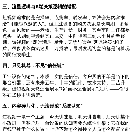
三、流量逻辑与B端决策逻辑的错配
短视频追求的是完播率、点赞率、转发率，算法会把内容推
给"可能感兴趣的人"。但工业设备的购买决策是长周期、多角
色、高风险的——老板、生产厂长、财务、甚至车间主任都要
点头，从刷到视频到真正成交，中间隔着三到六个月的考察
期。短视频的"即时满足"属性，天然与这种"延迟决策"相矛
盾。很多设备商沉迷几十万播放，最后发现询盘的都是问着玩
的同行或学生。
四、只见机器，不见"信任链"
工业设备的销售，本质上卖的是信任。客户买的不单是当下的
那台机器，还有未来五年、十年的配件、技术支持、工艺升
级。但短视频天然适合展示"物"而不适合展示"关系"——你很
难在15秒里讲清楚。
五、内容碎片化，无法形成"系统认知"
短视频一条一个主题，今天讲速度，明天讲省电，后天讲某个
小改进。但客户对一台设备的认知需要系统性框架：它在我的
产线里处于什么位置？上游下游怎么衔接？人员怎么配置？能