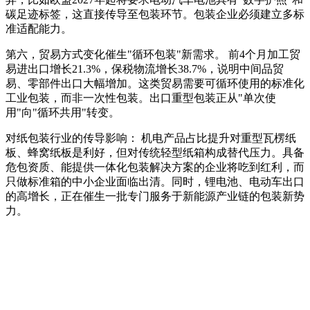
碳足迹标签，这直接传导至包装环节。包装企业必须建立多标
准适配能力。
第六，贸易方式变化催生"循环包装"新需求。 前4个月加工贸
易进出口增长21.3%，保税物流增长38.7%，说明中间品贸
易、零部件出口大幅增加。这类贸易需要可循环使用的标准化
工业包装，而非一次性包装。出口重型包装正从"单次使
用"向"循环共用"转变。
对纸包装行业的传导影响： 机电产品占比提升对重型瓦楞纸
板、蜂窝纸板是利好，但对传统轻型纸箱构成替代压力。具备
危包资质、能提供一体化包装解决方案的企业将吃到红利，而
只做标准箱的中小企业面临出清。同时，锂电池、电动车出口
的高增长，正在催生一批专门服务于新能源产业链的包装新势
力。