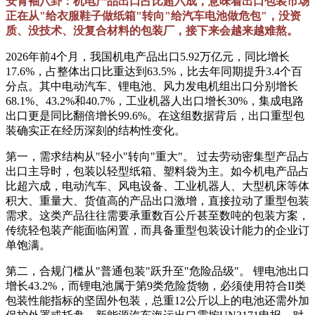
安青袖八卦：机电产品出口占比超六成，意味着出口包装市场
正在从"给衣服鞋子做纸箱"转向"给汽车电池做危包"，没资
质、没技术、没复合材料的包装厂，接下来会越来越难熬。
2026年前4个月，我国机电产品出口5.92万亿元，同比增长
17.6%，占整体出口比重达到63.5%，比去年同期提升3.4个百
分点。其中电动汽车、锂电池、风力发电机组出口分别增长
68.1%、43.2%和40.7%，工业机器人出口增长30%，集成电路
出口更是同比翻倍增长99.6%。在这组数据背后，出口重型包
装确实正在经历深刻的结构性变化。
第一，需求结构从"轻小"转向"重大"。 过去劳动密集型产品占
出口主导时，包装以轻型纸箱、塑料袋为主。如今机电产品占
比超六成，电动汽车、风电设备、工业机器人、大型机床等体
积大、重量大、货值高的产品出口激增，直接拉动了重型包装
需求。这类产品往往需要承重数百公斤甚至数吨的包装方案，
传统轻包装产能面临闲置，而具备重型包装设计能力的企业订
单饱满。
第二，合规门槛从"普通包装"跃升至"危险品级"。 锂电池出口
增长43.2%，而锂电池属于第9类危险货物，必须使用符合II类
包装性能指标的坚固外包装，总重12公斤以上的电池还需外加