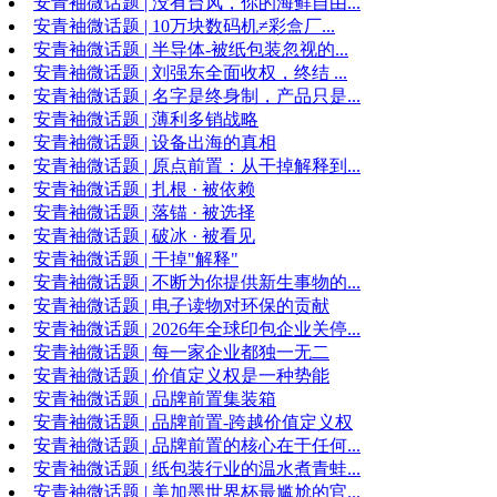
安青袖微话题 | 没有台风，你的海鲜自由...
安青袖微话题 | 10万块数码机≠彩盒厂...
安青袖微话题 | 半导体-被纸包装忽视的...
安青袖微话题 | 刘强东全面收权，终结 ...
安青袖微话题 | 名字是终身制，产品只是...
安青袖微话题 | 薄利多销战略
安青袖微话题 | 设备出海的真相
安青袖微话题 | 原点前置：从干掉解释到...
安青袖微话题 | 扎根 · 被依赖
安青袖微话题 | 落锚 · 被选择
安青袖微话题 | 破冰 · 被看见
安青袖微话题 | 干掉"解释"
安青袖微话题 | 不断为你提供新生事物的...
安青袖微话题 | 电子读物对环保的贡献
安青袖微话题 | 2026年全球印包企业关停...
安青袖微话题 | 每一家企业都独一无二
安青袖微话题 | 价值定义权是一种势能
安青袖微话题 | 品牌前置集装箱
安青袖微话题 | 品牌前置-跨越价值定义权
安青袖微话题 | 品牌前置的核心在于任何...
安青袖微话题 | 纸包装行业的温水煮青蛙...
安青袖微话题 | 美加墨世界杯最尴尬的官...