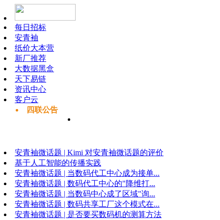
每日招标
安青袖
纸价大本营
新厂推荐
大数据黑盒
天下易链
资讯中心
客户云
四联公告
安青袖微话题 | Kimi 对安青袖微话题的评价
基于人工智能的传播实践
安青袖微话题 | 当数码代工中心成为接单...
安青袖微话题 | 数码代工中心的"降维打...
安青袖微话题 | 当数码中心成了区域"询...
安青袖微话题 | 数码共享工厂这个模式在...
安青袖微话题 | 是否要买数码机的测算方法