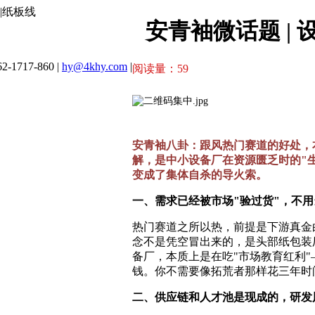
|纸板线
安青袖微话题 |
2-1717-860 |
hy@4khy.com
|
阅读量：
59
安青袖八卦：跟风热门赛道的好处，
解，是中小设备厂在资源匮乏时的"
变成了集体自杀的导火索。
一、需求已经被市场"验过货"，不
热门赛道之所以热，前提是下游真金
念不是凭空冒出来的，是头部纸包装
备厂，本质上是在吃"市场教育红利
钱。你不需要像拓荒者那样花三年时
二、供应链和人才池是现成的，研发