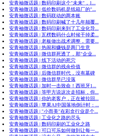
安青袖微话题 | 数码印刷这个"未来"，1...
安青袖微话题 | 低价数码机是纸箱厂的"...
安青袖微话题 | 数码联动的两本账
安青袖微话题 | 数码印刷喊了十几年颠覆...
安青袖微话题 | 数码印刷来到了工业化导...
安青袖微话题 | 瓦楞数码什么时候干掉柔...
安青袖微话题 | 老板做出战术调整，需要...
安青袖微话题 | 热闹和赚钱是两门生意
安青袖微话题 | 微信群死透了，那"企业...
安青袖微话题 | 线下活动的死穴
安青袖微话题 | 微信群的残余价值
安青袖微话题 | 后微信群时代，没有墓碑
安青袖微话题 | 微信群早已没落
安青袖微话题 | 加时一击致命！西班牙1...
安青袖微话题 | 等甲方说这次走招标，你...
安青袖微话题 | 你的老客户，正在被拉回...
安青袖微话题 | 苹果AI中国落地倒计时：...
安青袖微话题 | "小而美"在彩盒行业是个...
安青袖微话题 | 工业化之路的尽头
安青袖微话题 | 数码印刷的工业化之路
安青袖微话题 | 可口可乐如何做到让每一...