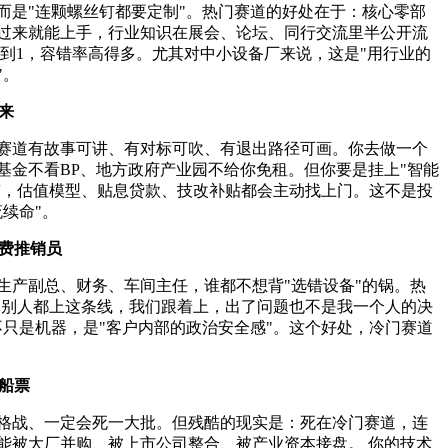
而是"连颗螺丝钉都要定制"。热门赛道的好处在于：核心零部
过来就能上手，行业知识在展会、论坛、同行交流里半公开流
7到1，容错率高得多。尤其对中小设备厂来说，这是"用行业的
"。
来
赛道有故事可讲、有对标可吹、有退出路径可画。你去做一个
基金不看BP、地方政府产业园不给你免租。但你要是挂上"智能
标签，估值模型、贴息贷款、技改补贴都会主动找上门。这不是投
续命"。
免费推销员
生产副总、财务、车间主任，谁都不想背"选错设备"的锅。热
—"别人都上这条线，我们跟着上，出了问题也不是我一个人的决
不只是机器，是"客户内部的政治安全感"。这个好处，冷门赛道
船票
格战、一定会死一大批。但残酷的现实是：死在冷门赛道，连
能被大厂并购、被上市公司整合、被产业资本接盘。 你的技术