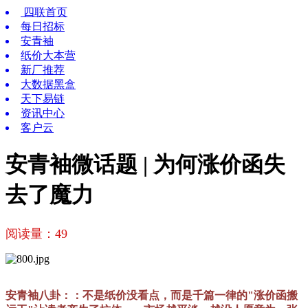
四联首页
每日招标
安青袖
纸价大本营
新厂推荐
大数据黑盒
天下易链
资讯中心
客户云
安青袖微话题 | 为何涨价函失
去了魔力
阅读量：
49
安青袖八卦：：不是纸价没看点，而是千篇一律的"涨价函搬