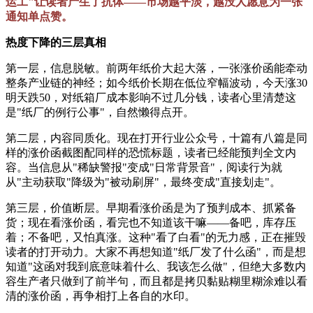
运工"让读者产生了抗体——市场越平淡，越没人愿意为一张
通知单点赞。
热度下降的三层真相
第一层，信息脱敏。前两年纸价大起大落，一张涨价函能牵动
整条产业链的神经；如今纸价长期在低位窄幅波动，今天涨30
明天跌50，对纸箱厂成本影响不过几分钱，读者心里清楚这
是"纸厂的例行公事"，自然懒得点开。
第二层，内容同质化。现在打开行业公众号，十篇有八篇是同
样的涨价函截图配同样的恐慌标题，读者已经能预判全文内
容。当信息从"稀缺警报"变成"日常背景音"，阅读行为就
从"主动获取"降级为"被动刷屏"，最终变成"直接划走"。
第三层，价值断层。早期看涨价函是为了预判成本、抓紧备
货；现在看涨价函，看完也不知道该干嘛——备吧，库存压
着；不备吧，又怕真涨。这种"看了白看"的无力感，正在摧毁
读者的打开动力。大家不再想知道"纸厂发了什么函"，而是想
知道"这函对我到底意味着什么、我该怎么做"，但绝大多数内
容生产者只做到了前半句，而且都是拷贝黏贴糊里糊涂难以看
清的涨价函，再争相打上各自的水印。