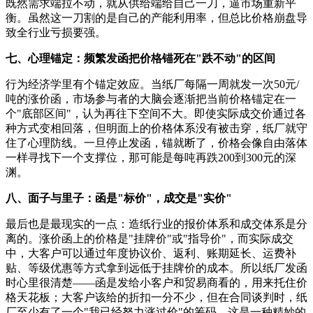
既然需求端拉不动，就从供给端给自己一刀，逼市场重新平
衡。虽然这一刀割的是自己的产能利用率，但总比价格崩盘导
致全行业亏损要强。
七、心理锚定：频繁发函把价格锚死在"跌不动"的区间
行为经济学里有个锚定效应。当纸厂每隔一周就发一次50元/
吨的涨价函，市场参与者的大脑会逐渐把当前价格锚定在一
个"底部区间"，认为再往下空间不大。即使实际成交价通过各
种方式变相回落，但明面上的价格体系没有被击穿，纸厂就守
住了心理防线。一旦停止发函，锚就断了，价格会像自由落体
一样寻找下一个支撑位，那可能是每吨再跌200到300元的深
渊。
八、面子与里子：函是"标价"，成交是"实价"
最后也是最现实的一点：造纸行业的报价体系和成交体系是分
离的。涨价函上的价格是"挂牌价"或"指导价"，而实际成交
中，大客户可以通过年度协议价、返利、账期延长、运费补
贴、等级优惠等方式拿到远低于挂牌价的成本。所以纸厂发函
时心里很清楚——函是发给小客户和贸易商看的，用来托住价
格天花板；大客户该给的折扣一分不少，但在合同谈判时，纸
厂至少有了一个"我已经努力涨过价"的筹码。这是一种精妙的