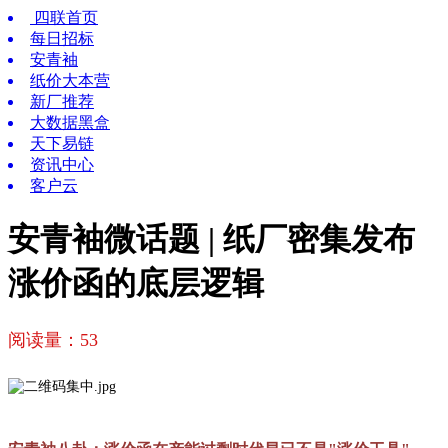
四联首页
每日招标
安青袖
纸价大本营
新厂推荐
大数据黑盒
天下易链
资讯中心
客户云
安青袖微话题 | 纸厂密集发布
涨价函的底层逻辑
阅读量：
53