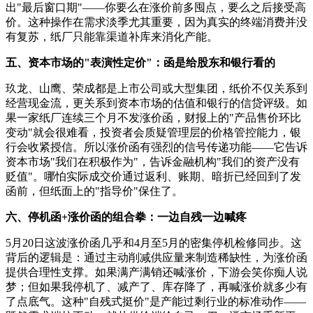
出"最后窗口期"——你要么在涨价前多囤点，要么之后接受高
价。这种操作在需求淡季尤其重要，因为真实的终端消费并没
有复苏，纸厂只能靠渠道补库来消化产能。
五、资本市场的"表演性定价"：函是给股东和银行看的
玖龙、山鹰、荣成都是上市公司或大型集团，纸价不仅关系到
经营现金流，更关系到资本市场的估值和银行的信贷评级。如
果一家纸厂连续三个月不发涨价函，财报上的"产品售价环比
变动"就会很难看，投资者会质疑管理层的价格管控能力，银
行会收紧授信。所以涨价函有强烈的信号传递功能——它告诉
资本市场"我们在积极作为"，告诉金融机构"我们的资产没有
贬值"。哪怕实际成交价通过返利、账期、暗折已经回到了发
函前，但纸面上的"指导价"保住了。
六、停机函+涨价函的组合拳：一边自残一边喊疼
5月20日这波涨价函几乎和4月至5月的密集停机检修同步。这
背后的逻辑是：通过主动削减供应量来制造稀缺性，为涨价函
提供合理性支撑。如果满产满销还喊涨价，下游会笑你痴人说
梦；但如果我停机了、减产了、库存降了，再喊涨价就多少有
了点底气。这种"自残式挺价"是产能过剩行业的标准动作——