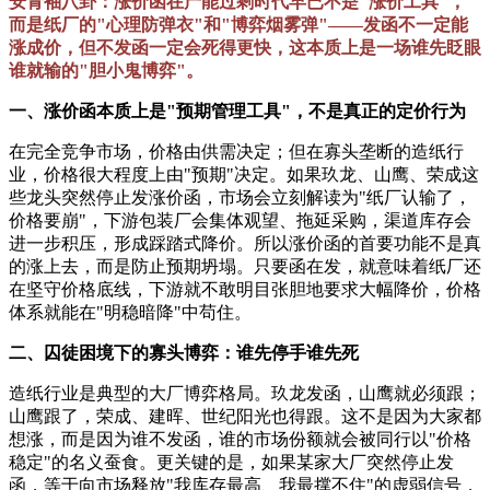
安青袖八卦：涨价函在产能过剩时代早已不是"涨价工具"，
而是纸厂的"心理防弹衣"和"博弈烟雾弹"——发函不一定能
涨成价，但不发函一定会死得更快，这本质上是一场谁先眨眼
谁就输的"胆小鬼博弈"。
一、涨价函本质上是"预期管理工具"，不是真正的定价行为
在完全竞争市场，价格由供需决定；但在寡头垄断的造纸行
业，价格很大程度上由"预期"决定。如果玖龙、山鹰、荣成这
些龙头突然停止发涨价函，市场会立刻解读为"纸厂认输了，
价格要崩"，下游包装厂会集体观望、拖延采购，渠道库存会
进一步积压，形成踩踏式降价。所以涨价函的首要功能不是真
的涨上去，而是防止预期坍塌。只要函在发，就意味着纸厂还
在坚守价格底线，下游就不敢明目张胆地要求大幅降价，价格
体系就能在"明稳暗降"中苟住。
二、囚徒困境下的寡头博弈：谁先停手谁先死
造纸行业是典型的大厂博弈格局。玖龙发函，山鹰就必须跟；
山鹰跟了，荣成、建晖、世纪阳光也得跟。这不是因为大家都
想涨，而是因为谁不发函，谁的市场份额就会被同行以"价格
稳定"的名义蚕食。更关键的是，如果某家大厂突然停止发
函，等于向市场释放"我库存最高、我最撑不住"的虚弱信号，