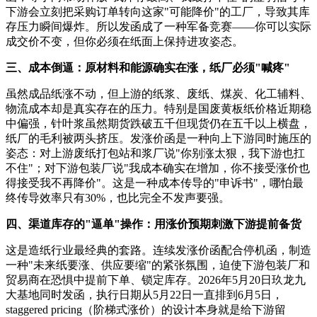
下游会立刻把采购订单转向这家"可能降价"的工厂，导致其库
存压力瞬间爆炸。所以发函成了一种军备竞赛——你可以实际
成交价不变，但你必须在纸面上保持进攻姿态。
三、成本倒逼：原材料和能源确实在涨，纸厂必须"喊疼"
虽然成品纸涨不动，但上游的纸浆、废纸、煤炭、化工辅料、
物流成本却是真实存在的压力。特别是国废黄板纸价格近期稳
中偏强，针叶浆虽然期货跌破五千但现货仍在五千以上横盘，
纸厂的毛利被两头挤压。发涨价函是一种向上下游同时施压的
姿态：对上游废纸打包站和浆厂说"你别涨太狠，我下游也扛
不住"；对下游包装厂说"我成本确实在增加，你不接受涨价也
得接受我不再降价"。这是一种成本传导的"申诉书"，哪怕最
终传导效率只有30%，也比完全不发声要强。
四、渠道库存的"逼单"操作：用涨价预期刺激下游提前备货
这是造纸行业最经典的套路。连续发涨价函配合停机函，制造
一种"未来纸要涨、供应要缩"的紧张氛围，迫使下游包装厂和
贸易商在恐惧中提前下单、锁定库存。2026年5月20日玖龙九
大基地同时发函，执行日期从5月22日一直排到6月5日，
staggered pricing（阶梯式涨价）的设计本身就是给下游留