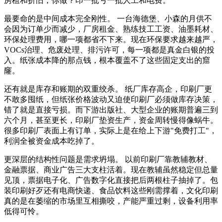
房租和折旧；你做？印一批亏一批人工和电费。
最要命的是中间成本完全刚性。 一台海德堡、小森的月供不
会因为订单少而减少，厂房租金、熟练技工工资、油墨耗材、
环保处理费用，哪一项都省不下来。现在环保要求越来越严，
VOCs治理、危废处理、排污许可，每一项都是真金白银的投
入。纸张成本降的那点钱，根本覆盖不了这些固定支出的窟
窿。
还有就是库存和账期的双重绞杀。 纸厂库存高企，印刷厂更
不敢多囤纸，但纸张价格波动又迫使印刷厂必须做库存决策，
错了就是直接亏损。而下游出版社、大型企业的账期普遍三到
六个月，甚至更长，印刷厂垫资生产，资金周转慢得像蜗牛。
很多印刷厂表面上有订单，实际上是在给上下游"免费打工"，
利润全被资金成本吃掉了。
更深层的结构性问题是需求坍塌。 以前印刷厂靠教辅教材、
金融票据、商业广告三大支柱活着。现在教辅虽然稳定但总量
见顶，票据电子化、广告数字化直接把后两根柱子抽掉了。包
装印刷好歹还有电商快递、食品饮料这些刚需撑着，文化印刷
真的是在萎缩的市场里互相撕咬，产能严重过剩，设备利用率
低得可怜。