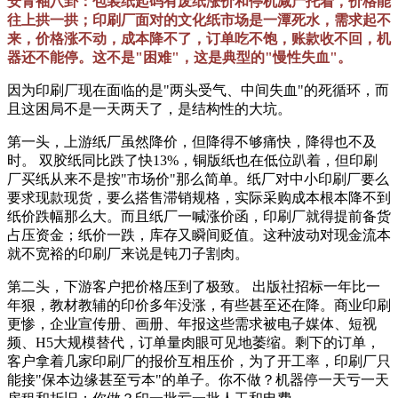
安青袖八卦：包装纸起码有废纸涨价和停机减产托着，价格能
往上拱一拱；印刷厂面对的文化纸市场是一潭死水，需求起不
来，价格涨不动，成本降不了，订单吃不饱，账款收不回，机
器还不能停。这不是"困难"，这是典型的"慢性失血"。
因为印刷厂现在面临的是"两头受气、中间失血"的死循环，而
且这困局不是一天两天了，是结构性的大坑。
第一头，上游纸厂虽然降价，但降得不够痛快，降得也不及
时。 双胶纸同比跌了快13%，铜版纸也在低位趴着，但印刷
厂买纸从来不是按"市场价"那么简单。纸厂对中小印刷厂要么
要求现款现货，要么搭售滞销规格，实际采购成本根本降不到
纸价跌幅那么大。而且纸厂一喊涨价函，印刷厂就得提前备货
占压资金；纸价一跌，库存又瞬间贬值。这种波动对现金流本
就不宽裕的印刷厂来说是钝刀子割肉。
第二头，下游客户把价格压到了极致。 出版社招标一年比一
年狠，教材教辅的印价多年没涨，有些甚至还在降。商业印刷
更惨，企业宣传册、画册、年报这些需求被电子媒体、短视
频、H5大规模替代，订单量肉眼可见地萎缩。剩下的订单，
客户拿着几家印刷厂的报价互相压价，为了开工率，印刷厂只
能接"保本边缘甚至亏本"的单子。你不做？机器停一天亏一天