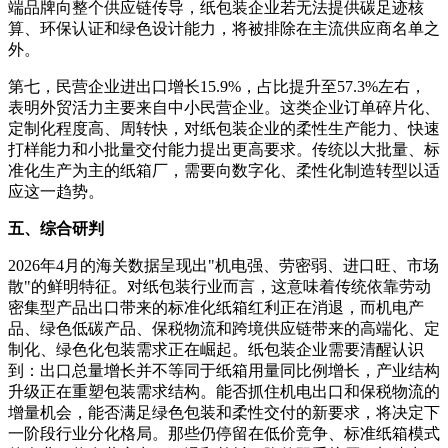
端品牌向整个供应链传导，纸包装企业若无法提供碳足迹核
算、环保认证和绿色设计能力，将被排除在主流供应商名单之
外。
第七，民营企业进出口增长15.9%，占比提升至57.3%左右，
表明外贸活力主要来自中小民营企业。这类企业订单碎片化、
定制化程度高、周转快，对纸包装企业的柔性生产能力、快速
打样能力和小批量交付能力提出更高要求。传统以大批量、标
准化生产为主的纸箱厂，需要向数字化、柔性化制造转型以适
应这一趋势。
五、综合研判
2026年4月的海关数据呈现出"机电强、劳密弱、进口旺、市场
散"的鲜明特征。对纸包装行业而言，这意味着传统依靠劳动
密集型产品出口带来的标准化纸箱红利正在消退，而机电产
品、绿色低碳产品、保税物流和跨境供应链带来的高端化、定
制化、绿色化包装需求正在崛起。纸包装企业需要清醒认识
到：出口总量增长并不等同于纸箱用量同比例增长，产业结构
升级正在重塑包装需求结构。能否抓住机电出口和保税物流的
增量机会，能否满足绿色包装和柔性交付的新要求，将决定下
一阶段行业分化格局。那些仍停留在低价竞争、标准纸箱模式