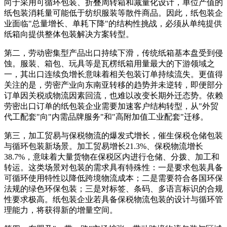
向于采用可循环包装、折叠周转箱和减量化设计，单位产值的
纸包装消耗量可能低于纺织服装等散件商品。因此，纸包装企
业面临"总量增长、单耗下降"的结构性挑战，必须从单纯提供
纸箱向提供整体包装解决方案转型。
第二，劳动密集型产品出口持续下滑，传统纸箱基本盘受到侵
蚀。服装、箱包、玩具等是瓦楞纸箱用量最大的下游领域之
一，其出口连续负增长意味着相关包装订单持续流失。更值得
关注的是，劳密产业向东南亚转移的趋势并未逆转，即便部分
订单因关税或物流因素回流，也难以改变长期外迁态势。依赖
劳密出口订单的纸包装企业需要加速客户结构转型，从"外贸
代工配套"向"内需品牌服务"和"高附加值工业配套"迁移。
第三，加工贸易与保税物流的爆发式增长，催生保税仓储包装
与循环包装新场景。加工贸易增长21.3%、保税物流增长
38.7%，意味着大量货物在保税区内进行仓储、分拨、加工和
转运。这类场景对包装的需求具有特殊性：一是要求包装具备
可循环使用特性以降低跨境物流成本；二是需要符合各国环保
法规的绿色环保包装；三是对标签、条码、多语言标识的合规
性要求极高。纸包装企业若具备保税物流包装的设计与循环管
理能力，将获得新的增量空间。