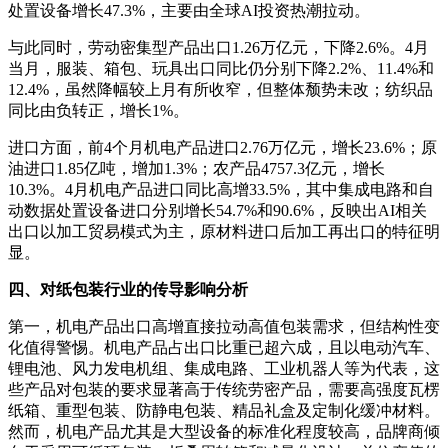
处置设备增长47.3%，主要由全球AI投资热潮拉动。
与此同时，劳动密集型产品出口1.26万亿元，下降2.6%。4月
当月，服装、箱包、玩具出口同比仍分别下降2.2%、11.4%和
12.4%，虽然降幅较上月有所收窄，但整体颓势未改；纺织品
同比由负转正，增长1%。
进口方面，前4个月机电产品进口2.76万亿元，增长23.6%；原
油进口1.85亿吨，增加1.3%；农产品4757.3亿元，增长
10.3%。4月机电产品进口同比高增33.5%，其中集成电路和自
动数据处置设备进口分别增长54.7%和90.6%，反映出AI相关
出口以加工贸易模式为主，原材料进口后加工再出口的特征明
显。
四、对纸包装行业的传导影响分析
第一，机电产品出口高增直接拉动高值包装需求，但结构性变
化值得警惕。机电产品占出口比重已超六成，且以电动汽车、
锂电池、风力发电机组、集成电路、工业机器人等为代表，这
些产品对包装的要求显著高于传统劳密产品，需要高强度瓦楞
纸箱、重型包装、防静电包装、精品礼盒及定制化缓冲材料。
然而，机电产品尤其是大型设备的标准化程度较高，品牌商倾