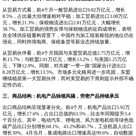
从贸易方式看，前4个月一般贸易进出口9.82万亿元，增长
8.5%，占比最大但增速相对平稳；加工贸易进出口3.08万亿
元，增长21.3%；保税物流进出口2.81万亿元，大幅增长
38.7%。加工贸易的强势反弹与保税物流的近四成增长，表明
在全球供应链重构背景下，中国作为加工组装枢纽的地位仍在
强化，同时跨境电商、保税备货等新业态持续放量。
从贸易伙伴看，前4个月我国与东盟贸易总值2.75万亿元，增
长15.7%；与欧盟2.01万亿元，增长13.2%；与美国1.25万亿
元，下降12.9%。同期，对共建"一带一路"国家合计进出口
8.28万亿元，增长13.5%。市场多元化格局进一步巩固，东盟
继续稳居第一大贸易伙伴，而对美贸易的下滑则提示外部不确
定性仍在。
三、商品结构：机电产品独领风骚，劳密产品持续承压
出口商品结构呈现显著分化。前4个月，机电产品出口5.92万
亿元，增长17.6%，占出口总值的63.5%，比去年同期提升3.4
个百分点。其中，电动汽车、锂电池、风力发电机组等绿色低
碳产品出口分别增长68.1%、43.2%和40.7%，工业机器人出口
增长30%。4月当月，集成电路出口增速高达99.6%，自动数据