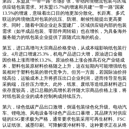
第四，东盟及"一带一路"市场扩张，带动跨境物流包装与区域
供应链包装需求。对东盟15.7%的增速和共建"一带一路"国家
13.5%的增速，意味着出口目的地更加分散化。长距离、多式
联运的跨境物流对包装的抗压、防潮、耐候性能提出更高要
求。同时，随着中国企业赴东盟建厂，区域供应链内部的包装
需求（如半成品包装、零部件周转箱）也在增长，为具备海外
服务能力的纸包装企业提供了跟随式出海的机会。
第五，进口高增与大宗商品价格变动，从成本端影响纸包装行
业。4月进口增速25.3%，机电产品进口大增，原油进口金额
因价格上涨而增长13.2%。原油价格上涨会推高石化产业链成
本，塑料包装原材料价格随之上升，这在短期内可能增强纸包
装相对于塑料包装的替代竞争力。但另一方面，若国际油价持
续高位，运输成本上升将挤压出口企业利润，进而传导至包装
采购端，压价压力增大。此外，纸浆、废纸等造纸原材料进口
依存度较高，进口总额的高增长若伴随大宗商品价格上涨，将
对纸包装企业的成本控制构成持续压力。
第六，绿色低碳产品出口激增，倒逼包装绿色化升级。电动汽
车、锂电池、风电设备等绿色产品出口暴增，其品牌方对供应
链的ESG要求极为严格，通常要求包装采用可再生材料、FSC
认证纸张、减墨印刷、可降解缓冲材料等。这种要求正在从终