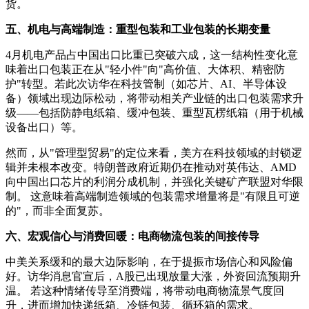
货。
五、机电与高端制造：重型包装和工业包装的长期变量
4月机电产品占中国出口比重已突破六成，这一结构性变化意
味着出口包装正在从"轻小件"向"高价值、大体积、精密防
护"转型。若此次访华在科技管制（如芯片、AI、半导体设
备）领域出现边际松动，将带动相关产业链的出口包装需求升
级——包括防静电纸箱、缓冲包装、重型瓦楞纸箱（用于机械
设备出口）等。
然而，从"管理型贸易"的定位来看，美方在科技领域的封锁逻
辑并未根本改变。特朗普政府近期仍在推动对英伟达、AMD
向中国出口芯片的利润分成机制，并强化关键矿产联盟对华限
制。 这意味着高端制造领域的包装需求增量将是"有限且可逆
的"，而非全面复苏。
六、宏观信心与消费回暖：电商物流包装的间接传导
中美关系缓和的最大边际影响，在于提振市场信心和风险偏
好。访华消息官宣后，A股已出现放量大涨，外资回流预期升
温。 若这种情绪传导至消费端，将带动电商物流景气度回
升，进而增加快递纸箱、冷链包装、循环箱的需求。