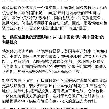
但消费信心的修复是一个慢变量，且当前中国包装行业面临的
核心矛盾并非"外需不足"，而是"产能过剩导致的产业链亏
损"。即使中美经贸关系缓和，国内包装行业的同质化竞争、
账期恶化、价格战等问题不会自动消解。因此，宏观情绪对包
装行业的利好，更多体现在"止血"而非"输血"层面。
七、供应链重构的深层影响：从"去中国化"到"再中国化"的
包装机会
特朗普此次访华的一个隐性背景是，美国在中东战事（伊朗问
题）中陷入僵持，军力疲态暴露，而中国GDP已达美国的75%
以上，在新能源、AI等领域形成局部优势。 这种国际格局变
化意味着，此前由美国推动的"去中国化"供应链重构可能进入
平台期，甚至出现部分产业的"再中国化"回流。
对纸包装行业而言，供应链稳定性的提升比订单量的短期波动
更具战略价值。若外资重新评估中国作为"确定性生产基地"的
地位，将带动长期产能投资，进而增加工业包装、仓储包装、
一体化包装解决方案的需求。这对于具备整厂包装服务能力、
能够提供VMI（供应商管理库存）模式的企业尤为有利。