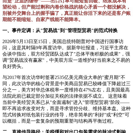
而是"止血的绷带"——出口订单可能短暂回暖、纸浆成本有
望松动，但产能过剩和内卷价格战的核心矛盾一个都没解决，
别被外交舞台上的握手骗了，真正能让你活下来的还是客户账
期能不能缩短、自家产线能不能降本。
一、事件定调：从"贸易战"到"管理型贸易"的范式转换
2026年5月13日至15日，美国总统特朗普对中国进行国事访
问，这是其时隔9年再度访华。据新华社报道，习近平主席在
会谈中指出，双方经贸团队达成了"总体平衡积极的成果"，强
调"贸易战没有赢家"，中美双方应一道维护好当前来之不易的
良好势头。
与2017年首次访华时签署2535亿美元商业大单的"蜜月期"不
同，此次访华的核心背景是中美商品贸易已较峰值下降超过三
分之一，美方对华总体税率一度维持在47%左右，且美国最高
法院此前已裁定部分加征关税的法律依据不成立。 这意味着
当前中美经贸关系已从"全面遏制"进入"管理型贸易"阶段——
即不再追求改变对方，而是寻求管控分歧、维持基本盘。这种
范式转换对纸包装行业的传导，绝非简单的"利好"或"利空"可
以概括，而是一套复杂的预期重塑与结构再平衡过程。
二、直接传导路径：关税缓和对出口包装需求的脉冲式影响