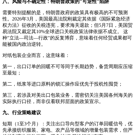
八、风险与不确定性：特朗普政策的"可逆性"陷阱
需要特别提醒的是，特朗普政府的政策具有极高的不可预测
性。2026年3月，美国最高法院刚裁定其依据《国际紧急经济
权力法》征收的关税违宪，要求海关退款；但5月7日，美国贸
易法院又裁定其10%全球进口关税政策法律依据不成立。 这
种"立法—司法—行政"的反复博弈，意味着任何经贸成果都可
能被国内政治逆转。
对纸包装企业而言，这意味着：
第一，出口订单的回暖不可等同于长期趋势，备货周期应压缩
至最短；
第二，纸浆等进口原料的锁汇操作应优先于投机性囤货；
第三，若涉及对美出口包装业务，需密切关注美国各州海关的
实际执行口径，而非仅看联邦层面的政策宣示。
九、行业策略建议
短期（1至3个月）：关注出口导向型客户的订单回暖信号，优
先承接纺织服装、家电、农产品等领域的增量包装需求，但严