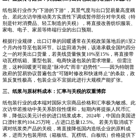
纸包装行业作为"下游的下游"，其景气度与出口贸易量高度耦
合。若此次访华推动美方实质性下调或暂停部分对华关税（特
别是针对消费品、轻工制造的关税），将直接改善纺织服装、
家电、电子、家居等终端行业的出口预期。
根据行业规律，出口订单的回暖通常在关税政策落地后的1至2
个月内传导至包装环节。以盐田港为例，该港承载全国约四分
之一的对美出口货量，若美线货量恢复10%至15%，将直接带
动瓦楞纸箱、重型包装、电商快递包装的需求增量。 但需注
意，这种回暖更可能是"脉冲式"而非"趋势性"——因为特朗普
政府的贸易协议普遍包含"可随时修改和快速终止"的条款，政
策反复性极高，包装企业不宜据此进行大规模产能扩张。
三、纸浆与原材料成本：汇率与关税的双重博弈
纸包装行业的成本端对国际大宗商品价格和汇率极为敏感。此
次访华若推动中美关系阶段性缓和，短期内将提振人民币汇
率，降低以美元计价的进口纸浆成本。2024年，中国自美国进
口漂针浆约104.25万吨，占进口总量12.5%。 若美方取消或下
调对纸浆类产品的关税，将直接降低国内造纸企业的原料成
本，进而为包装用纸（箱板纸、瓦楞纸、白板纸）价格提供下