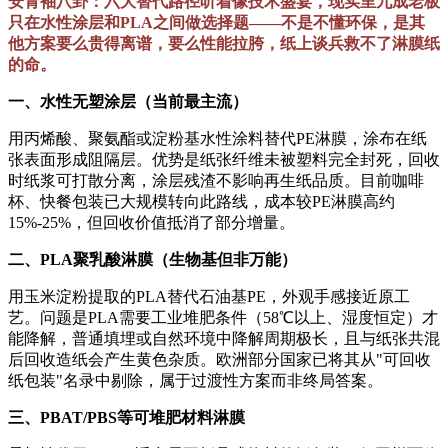
安青袖八卦：六大替代路径听着像技术盛宴，现实里九成老板
只在水性涂层和PLA之间做选择题——不是不懂环保，是其
他方案要么贵得离谱，要么性能拉胯，纸上谈兵救不了淋膜纸
的命。
一、水性无塑涂层（当前最主流）
用丙烯酸、聚氨酯或淀粉基水性涂料替代PE淋膜，涂布在纸
张表面形成阻隔层。优势是纸张纤维未被塑料完全封死，回收
时纸浆可打散分离，涂层残渣不影响再生纸品质。目前咖啡
杯、快餐包装已大规模转向此路线，成本较PE淋膜高约
15%-25%，但回收价值抵消了部分增量。
二、PLA聚乳酸淋膜（生物基但非万能）
用玉米淀粉提取的PLA替代石油基PE，外观手感接近原工
艺。问题是PLA需要工业堆肥条件（58℃以上、湿度恒定）才
能降解，普通填埋或自然环境中降解周期极长，且与纸张共混
后回收造纸会产生黄色杂质。欧洲部分国家已将其从"可回收
纸包装"名录中剔除，属于过渡性方案而非终局答案。
三、PBAT/PBS等可堆肥材料淋膜