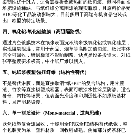
柔韧性优于PLA，适合需要折叠或热封的纸包装。但同样面临
堆肥设施稀缺、与纸纤维分离困难的现实瓶颈，且原料价格受
BDO等化工品波动影响大，目前多用于高端有机食品包装或
出口欧盟的特定场景。
四、氧化铝/氧化硅镀膜（高阻隔路线）
通过真空镀膜技术在纸张表面沉积纳米级氧化铝或氧化硅层，
实现阻氧阻湿，常用于药品、烟草等高附加值包装。纸张本体
完全可回收，镀层极薄不影响制浆。缺点是设备投资大、对纸
张平整度要求极高，中小纸厂难以切入。
五、纯纸浆模塑/湿压纤维（结构性替代）
不是替代淋膜，而是直接取消"纸+PE"的复合结构，用甘蔗
渣、竹浆等直接模塑成容器，表面可喷涂水性涂层防渗。适合
餐盒、内托等场景，但表面光滑度和印刷适性不如原纸基材
料，且产能爬坡慢。
六、单一材质设计（Mono-material，逆向思维）
既然纸塑复合难回收，干脆用全PP或全PE结构替代纸张，整
个包装变为单一塑料材质，回收链成熟。例如部分奶茶杯已