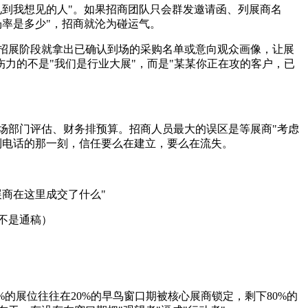
见到我想见的人"。如果招商团队只会群发邀请函、列展商名
场率是多少"，招商就沦为碰运气。
招展阶段就拿出已确认到场的采购名单或意向观众画像，让展
伤力的不是"我们是行业大展"，而是"某某你正在攻的客户，已
场部门评估、财务排预算。招商人员最大的误区是等展商"考虑
到电话的那一刻，信任要么在建立，要么在流失。
展商在这里成交了什么"
不是通稿）
。
%的展位往往在20%的早鸟窗口期被核心展商锁定，剩下80%的