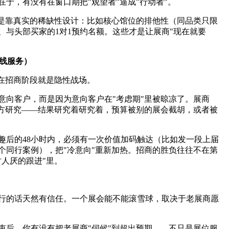
于，有没有在窗口期把"观望者"逼成"行动者"。
而是靠真实的稀缺性设计：比如核心馆位的排他性（同品类只限
、与头部买家的1对1预约名额。这些才是让展商"现在就要
暗线服务）
点在招商阶段就是隐性战场。
意向客户，而是因为意向客户在"考虑期"里被晾凉了。展商
对方研究——结果研究着研究着，预算被别的展会截胡，或者被
趣后的48小时内，必须有一次价值加码触达（比如发一段上届
个同行案例），把"冷意向"重新加热。招商的胜负往往不在第
人厌的跟进"里。
行的话天然有信任。一个展会能不能滚雪球，取决于老展商愿
束后，你有没有把老展商"伺候"到超出预期——不只是展位服