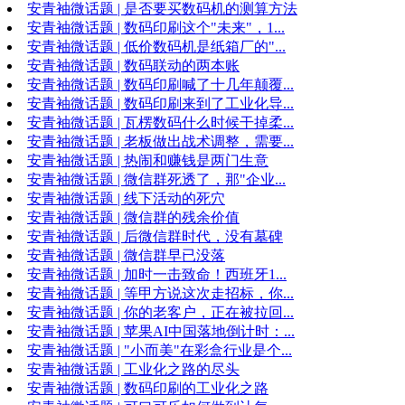
安青袖微话题 | 是否要买数码机的测算方法
安青袖微话题 | 数码印刷这个"未来"，1...
安青袖微话题 | 低价数码机是纸箱厂的"...
安青袖微话题 | 数码联动的两本账
安青袖微话题 | 数码印刷喊了十几年颠覆...
安青袖微话题 | 数码印刷来到了工业化导...
安青袖微话题 | 瓦楞数码什么时候干掉柔...
安青袖微话题 | 老板做出战术调整，需要...
安青袖微话题 | 热闹和赚钱是两门生意
安青袖微话题 | 微信群死透了，那"企业...
安青袖微话题 | 线下活动的死穴
安青袖微话题 | 微信群的残余价值
安青袖微话题 | 后微信群时代，没有墓碑
安青袖微话题 | 微信群早已没落
安青袖微话题 | 加时一击致命！西班牙1...
安青袖微话题 | 等甲方说这次走招标，你...
安青袖微话题 | 你的老客户，正在被拉回...
安青袖微话题 | 苹果AI中国落地倒计时：...
安青袖微话题 | "小而美"在彩盒行业是个...
安青袖微话题 | 工业化之路的尽头
安青袖微话题 | 数码印刷的工业化之路