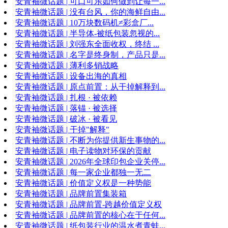
安青袖微话题 | 可口可乐如何做到让每一...
安青袖微话题 | 没有台风，你的海鲜自由...
安青袖微话题 | 10万块数码机≠彩盒厂...
安青袖微话题 | 半导体-被纸包装忽视的...
安青袖微话题 | 刘强东全面收权，终结 ...
安青袖微话题 | 名字是终身制，产品只是...
安青袖微话题 | 薄利多销战略
安青袖微话题 | 设备出海的真相
安青袖微话题 | 原点前置：从干掉解释到...
安青袖微话题 | 扎根 · 被依赖
安青袖微话题 | 落锚 · 被选择
安青袖微话题 | 破冰 · 被看见
安青袖微话题 | 干掉"解释"
安青袖微话题 | 不断为你提供新生事物的...
安青袖微话题 | 电子读物对环保的贡献
安青袖微话题 | 2026年全球印包企业关停...
安青袖微话题 | 每一家企业都独一无二
安青袖微话题 | 价值定义权是一种势能
安青袖微话题 | 品牌前置集装箱
安青袖微话题 | 品牌前置-跨越价值定义权
安青袖微话题 | 品牌前置的核心在于任何...
安青袖微话题 | 纸包装行业的温水煮青蛙...