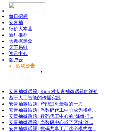
每日招标
安青袖
纸价大本营
新厂推荐
大数据黑盒
天下易链
资讯中心
客户云
四联公告
安青袖微话题 | Kimi 对安青袖微话题的评价
基于人工智能的传播实践
安青袖微话题 | 产能过剩最狠的一刀
安青袖微话题 | 当数码代工中心成为接单...
安青袖微话题 | 数码代工中心的"降维打...
安青袖微话题 | 当数码中心成了区域"询...
安青袖微话题 | 数码共享工厂这个模式在...